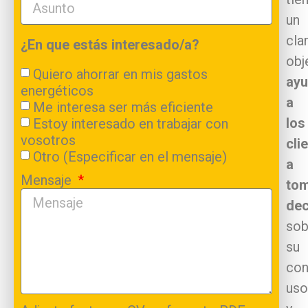
un
cla
¿En que estás interesado/a?
obj
Quiero ahorrar en mis gastos
ayu
energéticos
a
Me interesa ser más eficiente
los
Estoy interesado en trabajar con
vosotros
cli
Otro (Especificar en el mensaje)
a
Mensaje
to
dec
sob
su
con
uso