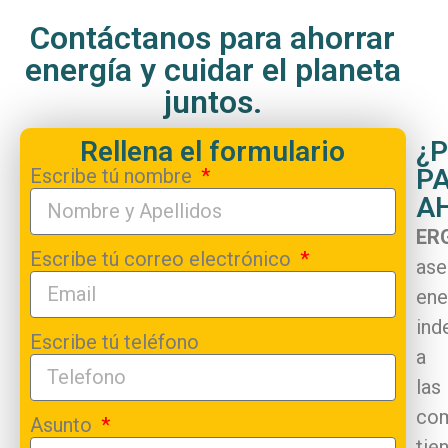
Contáctanos para ahorrar
energía y cuidar el planeta
juntos.
Rellena el formulario
¿
P
Escribe tú nombre
A
ER
Escribe tú correo electrónico
ase
ene
ind
Escribe tú teléfono
a
las
com
Asunto
tie