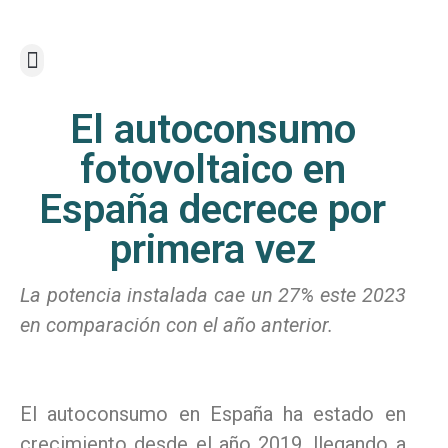
Optimización del Contrato
Vigilancia y Monitorización
El autoconsumo
fotovoltaico en
España decrece por
primera vez
La potencia instalada cae un 27% este 2023
en comparación con el año anterior.
El autoconsumo en España ha estado en
crecimiento desde el año 2019, llegando a