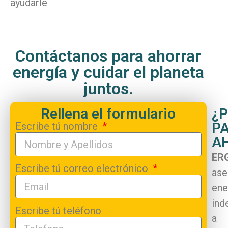
ayudarle
Contáctanos para ahorrar
energía y cuidar el planeta
juntos.
Rellena el formulario
¿
P
Escribe tú nombre
A
ER
Escribe tú correo electrónico
ase
ene
ind
Escribe tú teléfono
a