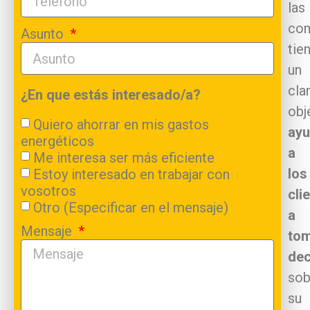
las
com
Asunto
tie
un
cla
¿En que estás interesado/a?
obj
Quiero ahorrar en mis gastos
ayu
energéticos
a
Me interesa ser más eficiente
los
Estoy interesado en trabajar con
vosotros
cli
Otro (Especificar en el mensaje)
a
Mensaje
to
dec
sob
su